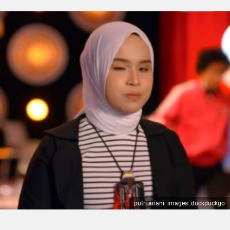
putri ariani. images: duckduckgo