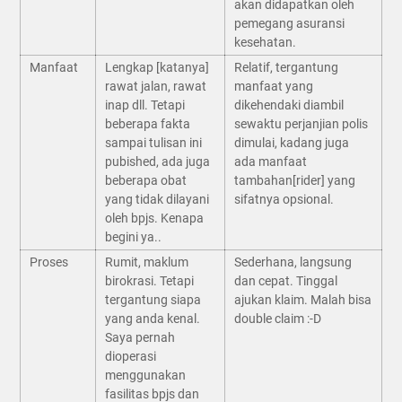
akan didapatkan oleh
pemegang asuransi
kesehatan.
Manfaat
Lengkap [katanya]
Relatif, tergantung
rawat jalan, rawat
manfaat yang
inap dll. Tetapi
dikehendaki diambil
beberapa fakta
sewaktu perjanjian polis
sampai tulisan ini
dimulai, kadang juga
pubished, ada juga
ada manfaat
beberapa obat
tambahan[rider] yang
yang tidak dilayani
sifatnya opsional.
oleh bpjs. Kenapa
begini ya..
Proses
Rumit, maklum
Sederhana, langsung
birokrasi. Tetapi
dan cepat. Tinggal
tergantung siapa
ajukan klaim. Malah bisa
yang anda kenal.
double claim :-D
Saya pernah
dioperasi
menggunakan
fasilitas bpjs dan