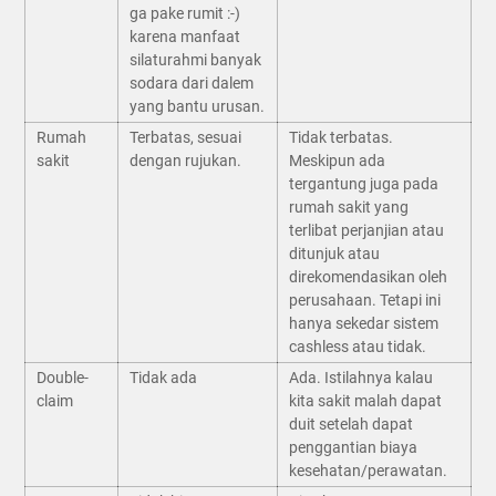
ga pake rumit :-)
karena manfaat
silaturahmi banyak
sodara dari dalem
yang bantu urusan.
Rumah
Terbatas, sesuai
Tidak terbatas.
sakit
dengan rujukan.
Meskipun ada
tergantung juga pada
rumah sakit yang
terlibat perjanjian atau
ditunjuk atau
direkomendasikan oleh
perusahaan. Tetapi ini
hanya sekedar sistem
cashless atau tidak.
Double-
Tidak ada
Ada. Istilahnya kalau
claim
kita sakit malah dapat
duit setelah dapat
penggantian biaya
kesehatan/perawatan.