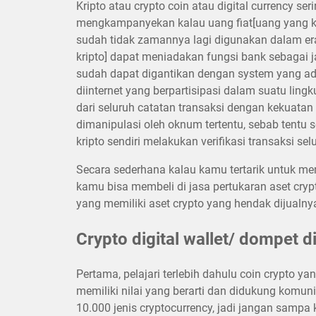
Kripto atau crypto coin atau digital currency ser
mengkampanyekan kalau uang fiat[uang yang kit
sudah tidak zamannya lagi digunakan dalam era
kripto] dapat meniadakan fungsi bank sebagai 
sudah dapat digantikan dengan system yang ada
diinternet yang berpartisipasi dalam suatu ling
dari seluruh catatan transaksi dengan kekuatan
dimanipulasi oleh oknum tertentu, sebab tentu
kripto sendiri melakukan verifikasi transaksi sel
Secara sederhana kalau kamu tertarik untuk memi
kamu bisa membeli di jasa pertukaran aset cryp
yang memiliki aset crypto yang hendak dijualny
Crypto digital wallet/ dompet di
Pertama, pelajari terlebih dahulu coin crypto y
memiliki nilai yang berarti dan didukung komun
10.000 jenis cryptocurrency, jadi jangan samp