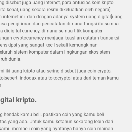
ing disebut juga uang internet, para antusias koin kripto
a kenal, uang secara resmi dikeluarkan oleh negara]
 internet ini. dan dengan adanya system uang digital[uang
jasa pengiriman dan pencatatan dimana fungsi itu semua
 didigital currency, dimana semua titik komputer
kungan cryptocurrency menjaga keaslian catatan transaksi
 enskipsi yang sangat kecil sekali kemungkinan
 seluruh sistem komputer dalam lingkungan ekosistem
uruh dunia.
liki uang kripto atau sering disebut juga coin crypto,
to[seperti indodax atau tokocrypto] atau dari teman kamu
a.
gital kripto.
ang hendak kamu beli. pastikan coin yang kamu beli
itas yang ada. Untuk kamu ketahun sekarang lebih dari
a kamu membeli coin yang nyatanya hanya coin mainan