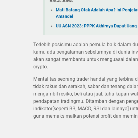
BACA JUGA
Mati Batang Otak Adalah Apa? Ini Penjela
Amandel
UU ASN 2023: PPPK Akhirnya Dapat Uang P
Terlebih posisimu adalah pemula baik dalam dun
kamu ada pengalaman sebelumnya di dunia inves
akan sangat membantu untuk menguasai dalam w
crypto.
Mentalitas seorang trader handal yang terbina d
tidak rakus dan serakah, sabar dan tenang dal
mengambil resiko; beli atau jual, tahu kapan w
pendapatan tradingmu. Ditambah dengan penget
indikator[seperti BB, MACD, RSI dan lainnya] u
guna memaksimalkan potensi profit dan meminim